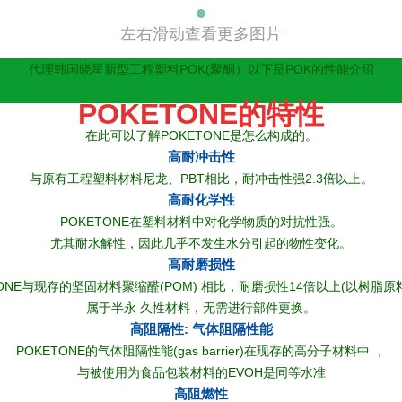
左右滑动查看更多图片
代理韩国晓星新型工程塑料POK(聚酮）以下是POK的性能介绍
POKETONE的特性
在此可以了解POKETONE是怎么构成的。
高耐冲击性
与原有工程塑料材料尼龙、PBT相比，耐冲击性强2.3倍以上。
高耐化学性
POKETONE在塑料材料中对化学物质的对抗性强。
尤其耐水解性，因此几乎不发生水分引起的物性变化。
高耐磨损性
TONE与现存的坚固材料聚缩醛(POM) 相比，耐磨损性14倍以上(以树脂原
属于半永 久性材料，无需进行部件更换。
高阻隔性: 气体阻隔性能
POKETONE的气体阻隔性能(gas barrier)在现存的高分子材料中 ，
与被使用为食品包装材料的EVOH是同等水准
高阻燃性