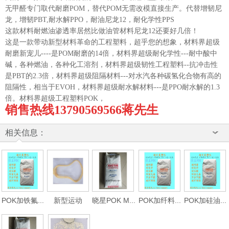
无甲醛专门取代耐磨POM，替代POM无需改模直接生产。代替增韧尼
龙，增韧PBT,耐水解PPO，耐油尼龙12，耐化学性PPS
这款材料耐燃油渗透率居然比做油管材料尼龙12还要好几倍！
这是一款带动新型材料革命的工程塑料，超乎您的想象，材料界超级
耐磨新宠儿----是POM耐磨的14倍，材料界超级耐化学性---耐中酸中
碱，各种燃油，各种化工溶剂，材料界超级韧性工程塑料--抗冲击性
是PBT的2.3倍，材料界超级阻隔材料---对水汽各种碳氢化合物有高的
阻隔性，相当于EVOH，材料界超级耐水解材料---是PPO耐水解的1.3
倍。材料界超级工程塑料POK，
销售热线13790569566蒋先生
相关信息：
POK加铁氟...
新型运动
晓星POK M...
POK加纤料...
POK加硅油...