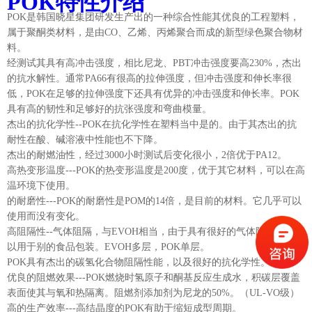
POK特性介绍
POK是韩国晓星集团研发生产出的一种综合性能其优良的工程塑料，
属于聚酮类材料，是由CO、乙烯、丙烯聚合而成的新型绿色聚合物材
料。
经测试其具有高冲击强度，相比尼龙、PBT冲击强度要高230%，杰出
的抗水解性。通常PA66有很高的拉伸强度，但冲击强度和伸长率很
低，POK在足够的拉伸强度下还具有优异的冲击强度和伸长率。POK
具有高的韧性和足够好的抗张强度和弯曲模量。
杰出的抗化学性--POK在抗化学性在塑料当中是的。由于其杰出的抗
耐性在酸、碱溶液中性能也不下降。
杰出的耐燃油性，经过3000小时测试后变化很小，2倍优于PA12。
高热变形温度---POK的热变形温度是200度，优于其它材料，可以在高
温环境下使用。
的耐磨性---POK的耐磨性是POM的14倍，是目前的材料。它几乎可以
使用而没有变化。
高阻隔性--气体阻隔，与EVOH相当，由于具有很好的气体阻隔性能可
以用于别的食品包装。EVOH多层，POK单层。
POK具有杰出的碳氢化合物阻隔性能，以及很好的抗化学性。
优良的阻燃效果---POK燃烧时氢原子和酮基反应生成水，积碳层覆盖
表面使其与氧和热隔离。阻燃剂添加剂为尼龙的50%。（UL-VO级）
高的生产效率---高结晶度的POK有助于缩短成型周期。