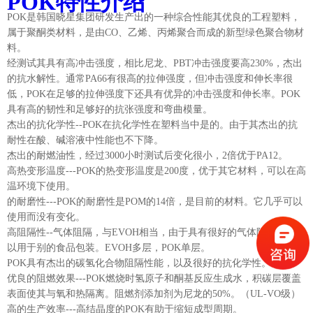
POK特性介绍
POK是韩国晓星集团研发生产出的一种综合性能其优良的工程塑料，
属于聚酮类材料，是由CO、乙烯、丙烯聚合而成的新型绿色聚合物材
料。
经测试其具有高冲击强度，相比尼龙、PBT冲击强度要高230%，杰出
的抗水解性。通常PA66有很高的拉伸强度，但冲击强度和伸长率很
低，POK在足够的拉伸强度下还具有优异的冲击强度和伸长率。POK
具有高的韧性和足够好的抗张强度和弯曲模量。
杰出的抗化学性--POK在抗化学性在塑料当中是的。由于其杰出的抗
耐性在酸、碱溶液中性能也不下降。
杰出的耐燃油性，经过3000小时测试后变化很小，2倍优于PA12。
高热变形温度---POK的热变形温度是200度，优于其它材料，可以在高
温环境下使用。
的耐磨性---POK的耐磨性是POM的14倍，是目前的材料。它几乎可以
使用而没有变化。
高阻隔性--气体阻隔，与EVOH相当，由于具有很好的气体阻隔性能可
以用于别的食品包装。EVOH多层，POK单层。
POK具有杰出的碳氢化合物阻隔性能，以及很好的抗化学性。
优良的阻燃效果---POK燃烧时氢原子和酮基反应生成水，积碳层覆盖
表面使其与氧和热隔离。阻燃剂添加剂为尼龙的50%。（UL-VO级）
高的生产效率---高结晶度的POK有助于缩短成型周期。