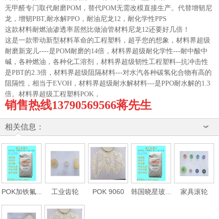
无甲醛专门取代耐磨POM，替代POM无需改模直接生产。代替增韧尼
龙，增韧PBT,耐水解PPO，耐油尼龙12，耐化学性PPS
这款材料耐燃油渗透率居然比做油管材料尼龙12还要好几倍！
这是一款带动新型材料革命的工程塑料，超乎您的想象，材料界超级
耐磨新宠儿----是POM耐磨的14倍，材料界超级耐化学性---耐中酸中
碱，各种燃油，各种化工溶剂，材料界超级韧性工程塑料--抗冲击性
是PBT的2.3倍，材料界超级阻隔材料---对水汽各种碳氢化合物有高的
阻隔性，相当于EVOH，材料界超级耐水解材料---是PPO耐水解的1.3
倍。材料界超级工程塑料POK，
销售热线13790569566蒋先生
相关信息：
POK加铁氟...
工业齿轮
POK 9060
韩国晓星玻...
家具滚轮